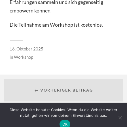
Erfahrungen sammeln und sich gegenseitig
empowern können.
Die Teilnahme am Workshop ist kostenlos.
16. Oktober 2025
in
Workshop
← VORHERIGER BEITRAG
Diese Website benutzt Cookies. Wenn du die Website weiter
nutzt, gehen wir von deinem Einverständnis aus.
NÄCHSTER BEITRAG →
OK